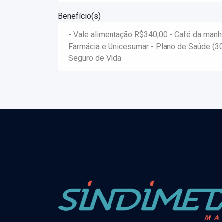
Benefício(s)
- Vale alimentação R$340,00 - Café da manh
Farmácia e Unicesumar - Plano de Saúde (3
Seguro de Vida