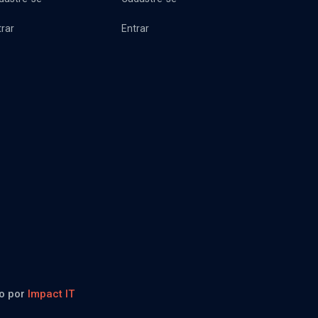
trar
Entrar
do por
Impact IT