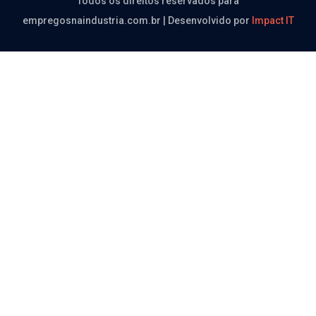
Todos os direitos reservados para
empregosnaindustria.com.br | Desenvolvido por
Impact IT